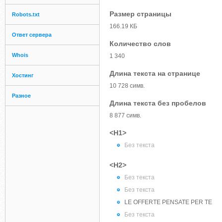
Размер страницы
Robots.txt
166.19 КБ
Ответ сервера
Количество слов
Whois
1 340
Длина текста на странице
Хостинг
10 728 симв.
Разное
Длина текста без пробелов
8 877 симв.
<H1>
Без текста
<H2>
Без текста
Без текста
LE OFFERTE PENSATE PER TE
Без текста