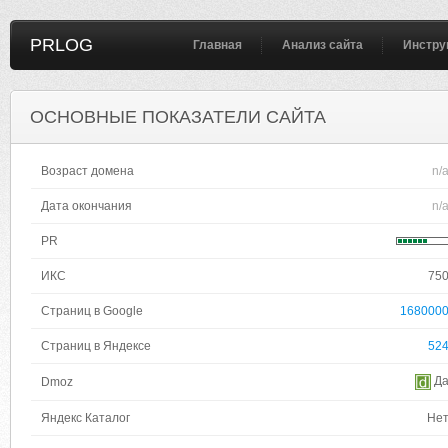
PRLOG
Главная
Анализ сайта
Инстру
ОСНОВНЫЕ ПОКАЗАТЕЛИ САЙТА
Возраст домена
n/
Дата окончания
n/
PR
ИКС
75
Страниц в Google
168000
Страниц в Яндексе
52
Д
Dmoz
Яндекс Каталог
Не