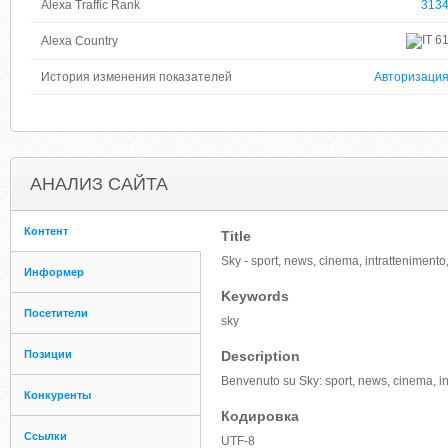
Alexa Traffic Rank
313
6
Alexa Country
История изменения показателей
Авторизаци
АНАЛИЗ САЙТА
Контент
Title
Sky - sport, news, cinema, intrattenimento,
Информер
Keywords
Посетители
sky
Позиции
Description
Benvenuto su Sky: sport, news, cinema, intr
Конкуренты
Кодировка
Ссылки
UTF-8