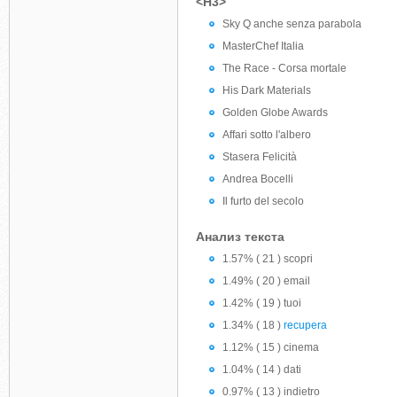
<H3>
Sky Q anche senza parabola
MasterChef Italia
The Race - Corsa mortale
His Dark Materials
Golden Globe Awards
Affari sotto l'albero
Stasera Felicità
Andrea Bocelli
Il furto del secolo
Анализ текста
1.57% ( 21 ) scopri
1.49% ( 20 ) email
1.42% ( 19 ) tuoi
1.34% ( 18 )
recupera
1.12% ( 15 ) cinema
1.04% ( 14 ) dati
0.97% ( 13 ) indietro