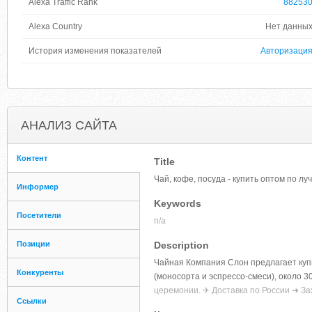
Alexa Traffic Rank
88253
Alexa Country
Нет данны
История изменения показателей
Авторизаци
АНАЛИЗ САЙТА
Контент
Title
Чай, кофе, посуда - купить оптом по лу
Информер
Keywords
Посетители
n/a
Позиции
Description
Чайная Компания Слон предлагает купи
Конкуренты
(моносорта и эспрессо-смеси), около 3
церемонии. ✈ Доставка по России ➜ За
Ссылки