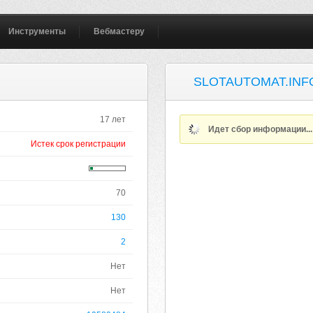
Инструменты
Вебмастеру
SLOTAUTOMAT.INF
17 лет
Идет сбор информации..
Истек срок регистрации
70
130
2
Нет
Нет