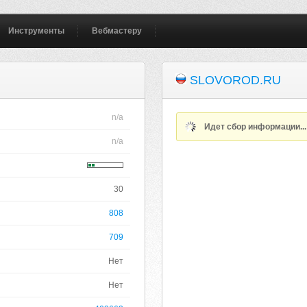
Инструменты
Вебмастеру
SLOVOROD.RU
n/a
Идет сбор информации..
n/a
30
808
709
Нет
Нет