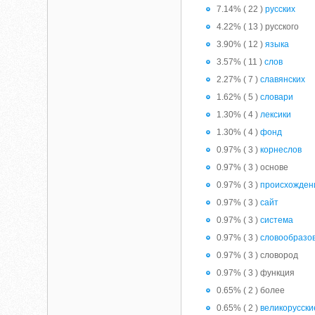
7.14% ( 22 )
русских
4.22% ( 13 ) русского
3.90% ( 12 )
языка
3.57% ( 11 )
слов
2.27% ( 7 )
славянских
1.62% ( 5 )
словари
1.30% ( 4 )
лексики
1.30% ( 4 )
фонд
0.97% ( 3 )
корнеслов
0.97% ( 3 ) основе
0.97% ( 3 )
происхожден
0.97% ( 3 )
сайт
0.97% ( 3 )
система
0.97% ( 3 )
словообразо
0.97% ( 3 ) словород
0.97% ( 3 ) функция
0.65% ( 2 ) более
0.65% ( 2 )
великорусски