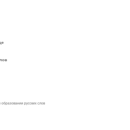
це
елов
 образовании русских слов