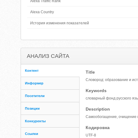
Alexa Traffic Rank
Alexa Country
История изменения показателей
АНАЛИЗ САЙТА
Контент
Title
Словород: образование и ист
Информер
Keywords
Посетители
словарный фонд русского язы
Позиции
Description
Самообогащение, очищение и
Конкуренты
Кодировка
Ссылки
UTF-8