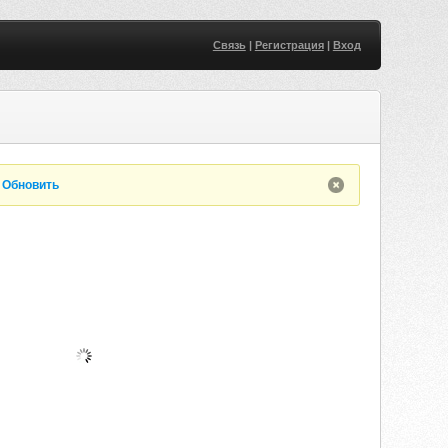
Связь
|
Регистрация
|
Вход
.
Обновить