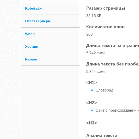
Размер страницы
Robots.txt
38.76 КБ
Ответ сервера
Количество слов
Whois
308
Длина текста на страни
Хостинг
5 742 симв.
Разное
Длина текста без проб
5 324 симв.
<H1>
Словород
<H2>
Сайт о происхождении и
<H3>
Анализ текста