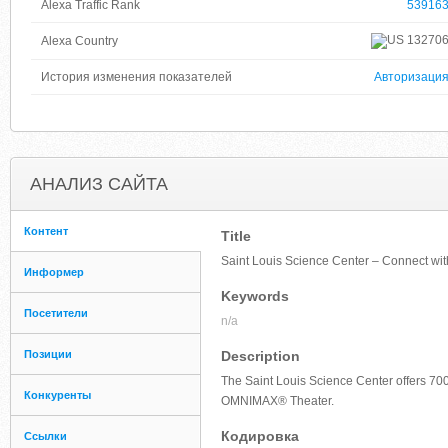
Alexa Traffic Rank
53916
13270
Alexa Country
История изменения показателей
Авторизаци
АНАЛИЗ САЙТА
Контент
Title
Saint Louis Science Center – Connect with
Информер
Keywords
Посетители
n/a
Позиции
Description
The Saint Louis Science Center offers 70
Конкуренты
OMNIMAX® Theater.
Кодировка
Ссылки