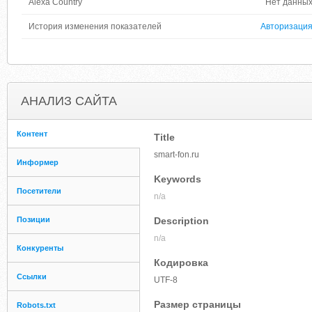
Alexa Country
Нет данны
История изменения показателей
Авторизаци
АНАЛИЗ САЙТА
Контент
Title
smart-fon.ru
Информер
Keywords
Посетители
n/a
Позиции
Description
n/a
Конкуренты
Кодировка
Ссылки
UTF-8
Размер страницы
Robots.txt