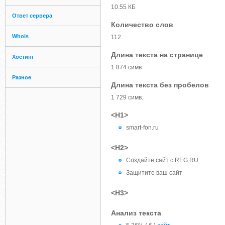
10.55 КБ
Ответ сервера
Количество слов
Whois
112
Длина текста на странице
Хостинг
1 874 симв.
Разное
Длина текста без пробелов
1 729 симв.
<H1>
smart-fon.ru
<H2>
Создайте сайт c REG.RU
Защитите ваш сайт
<H3>
Анализ текста