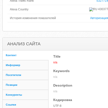
Alexa Traffic Rank
532771
43037
Alexa Country
История изменения показателей
Авторизаци
АНАЛИЗ САЙТА
Контент
Title
n/a
Информер
Keywords
Посетители
n/a
Позиции
Description
n/a
Конкуренты
Кодировка
Ссылки
UTF-8