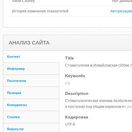
Alexa Country
Нет данны
История изменения показателей
Авторизаци
АНАЛИЗ САЙТА
Контент
Title
Стоматология м.Измайловская (300м) 
Информер
Keywords
Посетители
n/a
Позиции
Description
Стоматологическая клиника безболезне
Конкуренты
и протезов) под общим наркозом п
о до
Кодировка
Ссылки
UTF-8
Robots.txt