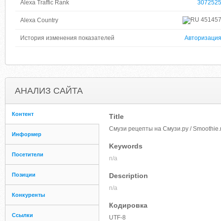
Alexa Traffic Rank
307252
45145
Alexa Country
История изменения показателей
Авторизаци
АНАЛИЗ САЙТА
Контент
Title
Смузи рецепты на Смузи.ру / Smoothie.
Информер
Keywords
Посетители
n/a
Позиции
Description
n/a
Конкуренты
Кодировка
Ссылки
UTF-8