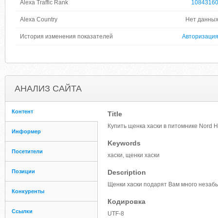
Alexa Traffic Rank
1084316
Alexa Country
Нет данны
История изменения показателей
Авторизаци
АНАЛИЗ САЙТА
Контент
Title
Купить щенка хаски в питомнике Nord H
Информер
Keywords
Посетители
хаски, щенки хаски
Позиции
Description
Щенки хаски подарят Вам много незаб
Конкуренты
Кодировка
Ссылки
UTF-8