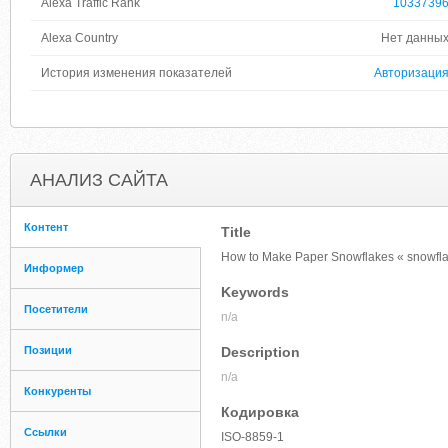
Alexa Traffic Rank
1033739
Alexa Country
Нет данны
История изменения показателей
Авторизаци
АНАЛИЗ САЙТА
Контент
Title
How to Make Paper Snowflakes « snowfla
Информер
Keywords
Посетители
n/a
Позиции
Description
n/a
Конкуренты
Кодировка
Ссылки
ISO-8859-1