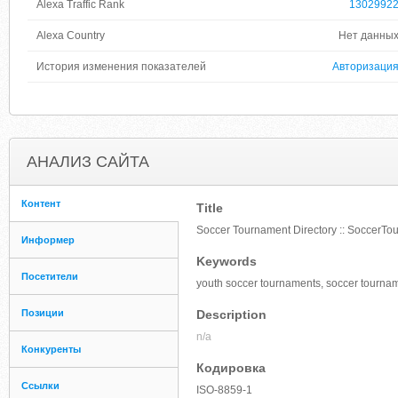
Alexa Traffic Rank
1302992
Alexa Country
Нет данны
История изменения показателей
Авторизаци
АНАЛИЗ САЙТА
Контент
Title
Soccer Tournament Directory :: SoccerTou
Информер
Keywords
Посетители
youth soccer tournaments, soccer tournam
Позиции
Description
n/a
Конкуренты
Кодировка
Ссылки
ISO-8859-1