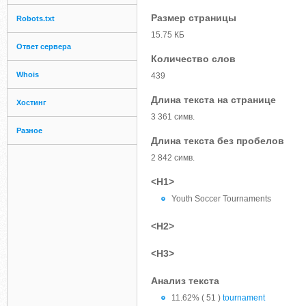
Размер страницы
Robots.txt
15.75 КБ
Ответ сервера
Количество слов
Whois
439
Длина текста на странице
Хостинг
3 361 симв.
Разное
Длина текста без пробелов
2 842 симв.
<H1>
Youth Soccer Tournaments
<H2>
<H3>
Анализ текста
11.62% ( 51 )
tournament