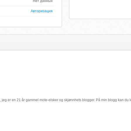
Нет данных
Авторизация
d, jeg er en 21 år gammel mote-elsker og skjønnhets blogger. På min blogg kan du les