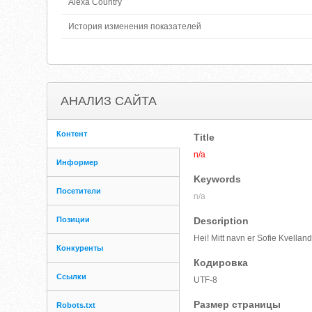
Alexa Country
История изменения показателей
АНАЛИЗ САЙТА
Контент
Title
n/a
Информер
Keywords
Посетители
n/a
Позиции
Description
Hei! Mitt navn er Sofie Kvellan
Конкуренты
Кодировка
Ссылки
UTF-8
Размер страницы
Robots.txt