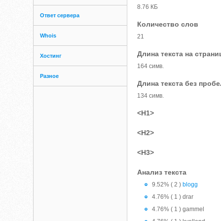
8.76 КБ
Ответ сервера
Количество слов
Whois
21
Длина текста на страни
Хостинг
164 симв.
Разное
Длина текста без проб
134 симв.
<H1>
<H2>
<H3>
Анализ текста
9.52% ( 2 )
blogg
4.76% ( 1 ) drar
4.76% ( 1 ) gammel