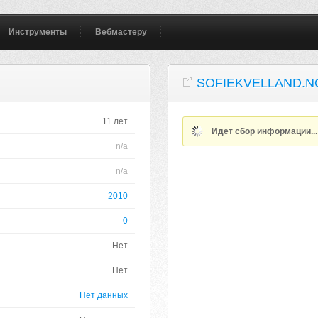
Инструменты
Вебмастеру
SOFIEKVELLAND.N
11 лет
Идет сбор информации..
n/a
n/a
2010
0
Нет
Нет
Нет данных