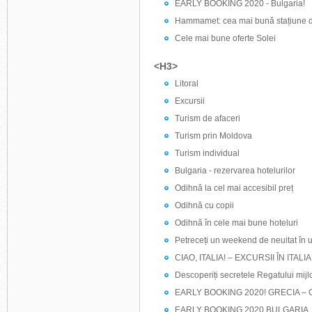
EARLY BOOKING 2020 - Bulgaria!
Hammamet: cea mai bună stațiune d
Cele mai bune oferte Solei
<H3>
Litoral
Excursii
Turism de afaceri
Turism prin Moldova
Turism individual
Bulgaria - rezervarea hotelurilor
Odihnă la cel mai accesibil preț
Odihnă cu copii
Odihnă în cele mai bune hoteluri
Petreceți un weekend de neuitat în ui
CIAO, ITALIA! – EXCURSII ÎN ITALI
Descoperiți secretele Regatului mijlo
EARLY BOOKING 2020! GRECIA – 
EARLY BOOKING 2020 BULGARIA