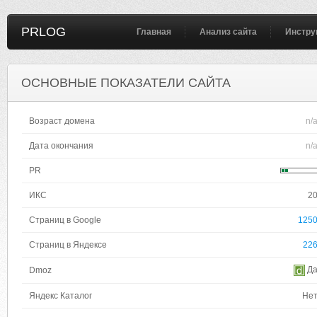
PRLOG
Главная
Анализ сайта
Инстру
ОСНОВНЫЕ ПОКАЗАТЕЛИ САЙТА
Возраст домена
n/
Дата окончания
n/
PR
ИКС
2
Страниц в Google
125
Страниц в Яндексе
22
Д
Dmoz
Яндекс Каталог
Не