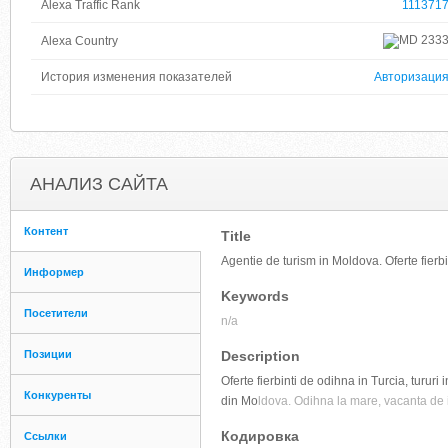
Alexa Traffic Rank
111371
233
Alexa Country
История изменения показателей
Авторизаци
АНАЛИЗ САЙТА
Контент
Title
Agentie de turism in Moldova. Oferte fierb
Информер
Keywords
Посетители
n/a
Позиции
Description
Oferte fierbinti de odihna in Turcia, tururi
Конкуренты
din Mo
ldova. Odihna la mare, vacanta de i
Кодировка
Ссылки