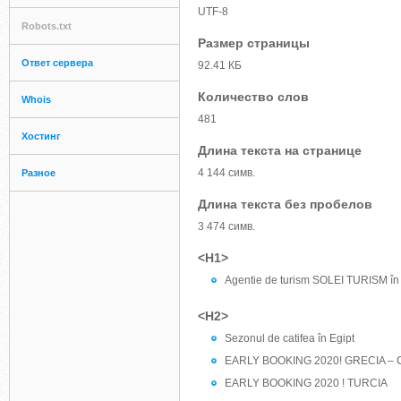
UTF-8
Robots.txt
Размер страницы
Ответ сервера
92.41 КБ
Количество слов
Whois
481
Хостинг
Длина текста на странице
4 144 симв.
Разное
Длина текста без пробелов
3 474 симв.
<H1>
Agentie de turism SOLEI TURISM î
<H2>
Sezonul de catifea în Egipt
EARLY BOOKING 2020! GRECIA –
EARLY BOOKING 2020 ! TURCIA