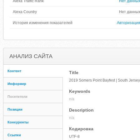
Alexa Traffic Rank
Нет данны
Alexa Country
Нет данны
История изменения показателей
Авторизаци
АНАЛИЗ САЙТА
Контент
Title
2019 Somers Point Bayfest | South Jersey
Информер
Keywords
Посетители
n/a
Позиции
Description
n/a
Конкуренты
Кодировка
Ссылки
UTF-8