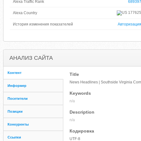
Alexa Traffic Rank
68939
17762
Alexa Country
История изменения показателей
Авторизаци
АНАЛИЗ САЙТА
Контент
Title
News Headlines | Southside Virginia Co
Информер
Keywords
Посетители
n/a
Позиции
Description
n/a
Конкуренты
Кодировка
Ссылки
UTF-8