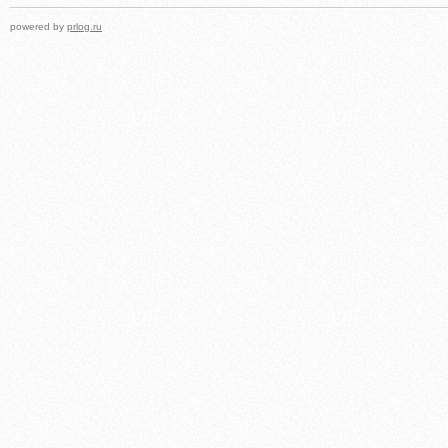
powered by
prlog.ru