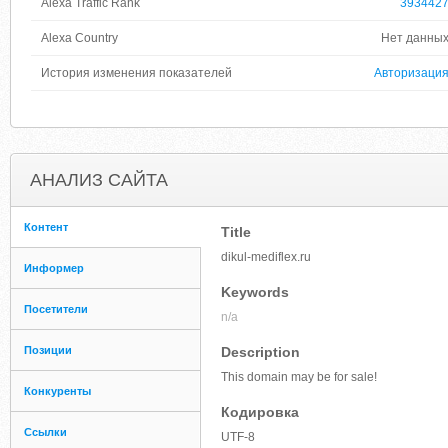
Alexa Traffic Rank
393442
Alexa Country
Нет данны
История изменения показателей
Авторизаци
АНАЛИЗ САЙТА
Контент
Title
dikul-mediflex.ru
Информер
Keywords
Посетители
n/a
Позиции
Description
This domain may be for sale!
Конкуренты
Кодировка
Ссылки
UTF-8