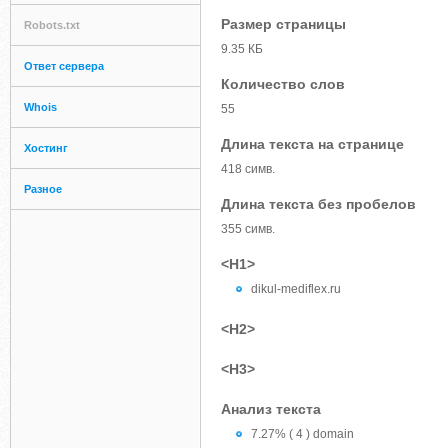
Размер страницы
Robots.txt
9.35 КБ
Ответ сервера
Количество слов
Whois
55
Длина текста на странице
Хостинг
418 симв.
Разное
Длина текста без пробелов
355 симв.
<H1>
dikul-mediflex.ru
<H2>
<H3>
Анализ текста
7.27% ( 4 ) domain