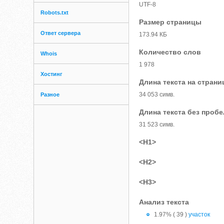
UTF-8
Robots.txt
Размер страницы
Ответ сервера
173.94 КБ
Количество слов
Whois
1 978
Хостинг
Длина текста на страни
34 053 симв.
Разное
Длина текста без проб
31 523 симв.
<H1>
<H2>
<H3>
Анализ текста
1.97% ( 39 )
участок