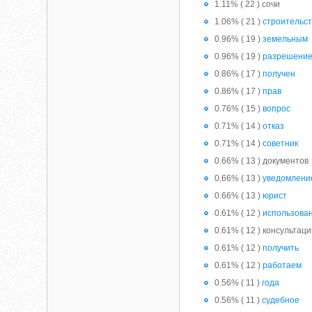
1.11% ( 22 ) сочи
1.06% ( 21 )
строительс
0.96% ( 19 )
земельным
0.96% ( 19 )
разрешени
0.86% ( 17 )
получен
0.86% ( 17 )
прав
0.76% ( 15 )
вопрос
0.71% ( 14 )
отказ
0.71% ( 14 )
советник
0.66% ( 13 ) документов
0.66% ( 13 )
уведомлени
0.66% ( 13 )
юрист
0.61% ( 12 )
использова
0.61% ( 12 ) консультац
0.61% ( 12 )
получить
0.61% ( 12 )
работаем
0.56% ( 11 )
года
0.56% ( 11 )
судебное