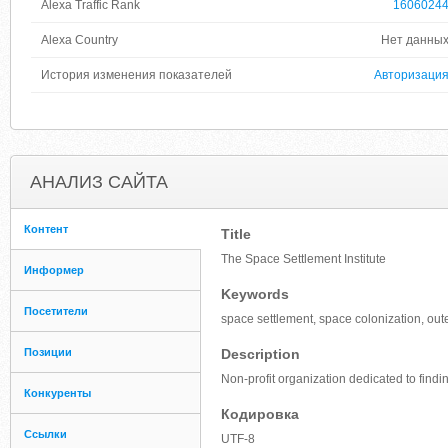
Alexa Traffic Rank
1606024
Alexa Country
Нет данны
История изменения показателей
Авторизаци
АНАЛИЗ САЙТА
Контент
Title
The Space Settlement Institute
Информер
Keywords
Посетители
space settlement, space colonization, ou
Позиции
Description
Non-profit organization dedicated to find
Конкуренты
Кодировка
Ссылки
UTF-8