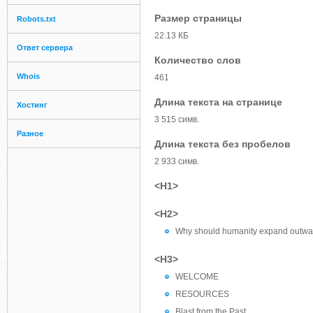
Размер страницы
Robots.txt
22.13 КБ
Ответ сервера
Количество слов
Whois
461
Длина текста на странице
Хостинг
3 515 симв.
Разное
Длина текста без пробелов
2 933 симв.
<H1>
<H2>
Why should humanity expand outw
<H3>
WELCOME
RESOURCES
Blast from the Past