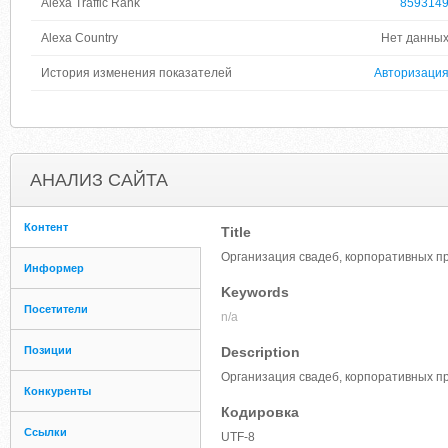
Alexa Traffic Rank
859314
Alexa Country
Нет данны
История изменения показателей
Авторизаци
АНАЛИЗ САЙТА
Контент
Title
Организация свадеб, корпоративных пр
Информер
Keywords
Посетители
n/a
Позиции
Description
Организация свадеб, корпоративных пра
Конкуренты
Кодировка
Ссылки
UTF-8