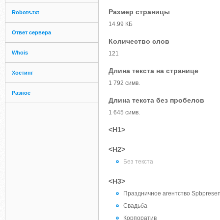
Размер страницы
Robots.txt
14.99 КБ
Ответ сервера
Количество слов
Whois
121
Длина текста на странице
Хостинг
1 792 симв.
Разное
Длина текста без пробелов
1 645 симв.
<H1>
<H2>
Без текста
<H3>
Праздничное агентство Spbpresent
Свадьба
Корпоратив