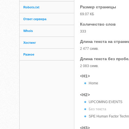
Размер страницы
Robots.txt
69.07 КБ
Ответ сервера
Количество слов
Whois
333
Длина текста на страни
Хостинг
2 477 симв.
Разное
Длина текста без проб
2 083 симв.
<H1>
Home
<H2>
UPCOMING EVENTS
Без текста
SPE Human Factor Techn
<H3>