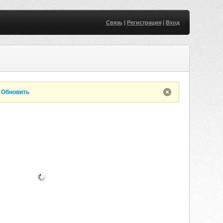
Связь
|
Регистрация
|
Вход
.
Обновить