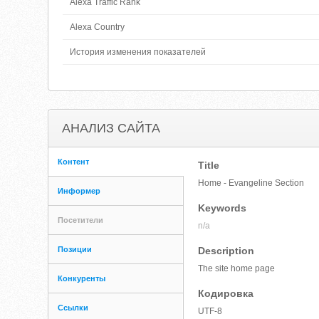
Alexa Traffic Rank
Alexa Country
История изменения показателей
АНАЛИЗ САЙТА
Контент
Title
Home - Evangeline Section
Информер
Keywords
Посетители
n/a
Позиции
Description
The site home page
Конкуренты
Кодировка
Ссылки
UTF-8