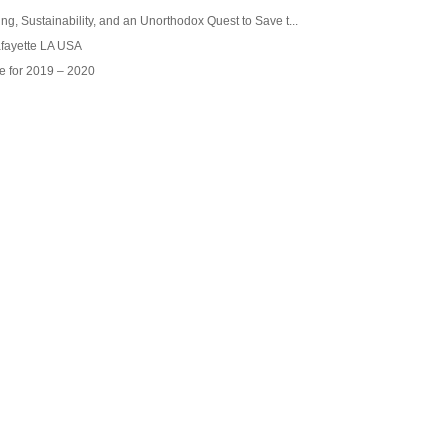
ing, Sustainability, and an Unorthodox Quest to Save t...
afayette LA USA
e for 2019 – 2020