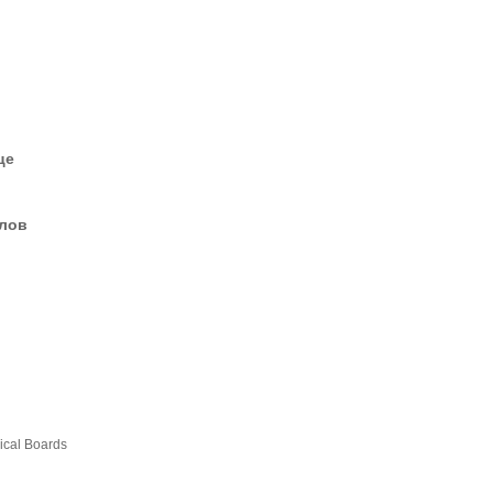
це
елов
ical Boards