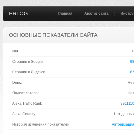
PRLOG
Главная
Анализ сайта
Инстру
ОСНОВНЫЕ ПОКАЗАТЕЛИ САЙТА
ИКС
Страниц в Google
9
Страниц в Яндексе
6
Dmoz
Не
Яндекс Каталог
Не
Alexa Traffic Rank
391111
Alexa Country
Нет данны
История изменения показателей
Авторизаци