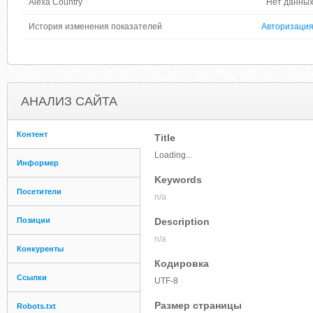
Alexa Country
Нет данны
История изменения показателей
Авторизаци
АНАЛИЗ САЙТА
Контент
Title
Loading...
Информер
Keywords
Посетители
n/a
Позиции
Description
n/a
Конкуренты
Кодировка
Ссылки
UTF-8
Размер страницы
Robots.txt