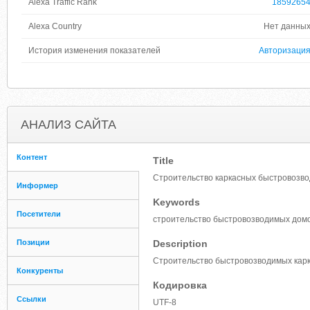
Alexa Traffic Rank
1859265
Alexa Country
Нет данны
История изменения показателей
Авторизаци
АНАЛИЗ САЙТА
Контент
Title
Строительство каркасных быстровозв
Информер
Keywords
Посетители
строительство быстровозводимых домов
Позиции
Description
Строительство быстровозводимых карк
Конкуренты
Кодировка
Ссылки
UTF-8