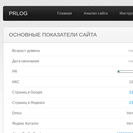
PRLOG
Главная
Анализ сайта
Инстру
ОСНОВНЫЕ ПОКАЗАТЕЛИ САЙТА
Возраст домена
n/
Дата окончания
n/
PR
ИКС
1
Страниц в Google
3
Страниц в Яндексе
2
Dmoz
Не
Яндекс Каталог
Не