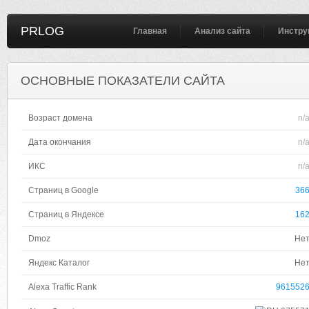
PRLOG
Главная
Анализ сайта
Инстру
ОСНОВНЫЕ ПОКАЗАТЕЛИ САЙТА
Возраст домена
n/
Дата окончания
n/
ИКС
n/
Страниц в Google
36
Страниц в Яндексе
16
Dmoz
Не
Яндекс Каталог
Не
Alexa Traffic Rank
961552