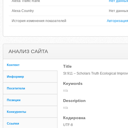
Alexa Traffic Rank
Нет данны
Alexa Country
Нет данны
История изменения показателей
Авторизаци
АНАЛИЗ САЙТА
Контент
Title
St 911 – Scholars Truth Ecological Impr
Информер
Keywords
Посетители
n/a
Позиции
Description
n/a
Конкуренты
Кодировка
Ссылки
UTF-8