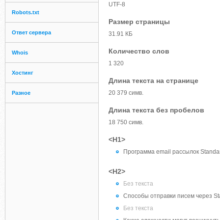
UTF-8
Robots.txt
Размер страницы
Ответ сервера
31.91 КБ
Количество слов
Whois
1 320
Хостинг
Длина текста на странице
20 379 симв.
Разное
Длина текста без пробелов
18 750 симв.
<H1>
Программа email рассылок Standar
<H2>
Без текста
Способы отправки писем через Sta
Без текста