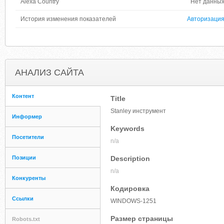
Alexa Country
Нет данны
История изменения показателей
Авторизаци
АНАЛИЗ САЙТА
Контент
Title
Stanley инструмент
Информер
Keywords
Посетители
n/a
Позиции
Description
n/a
Конкуренты
Кодировка
Ссылки
WINDOWS-1251
Размер страницы
Robots.txt