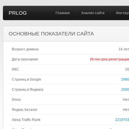
PRLOG
Главная
Анализ сайта
Инстру
ОСНОВНЫЕ ПОКАЗАТЕЛИ САЙТА
Возраст домена
16 ле
Дата окончания
Истек срок регистраци
ИКС
2
Страниц в Google
298
Страниц в Яндексе
200
Dmoz
Не
Яндекс Каталог
Не
Alexa Traffic Rank
221970