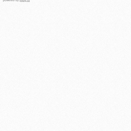
powered by
prlog.ru