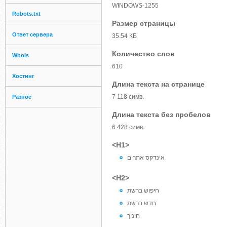
WINDOWS-1255
Robots.txt
Размер страницы
Ответ сервера
35.54 КБ
Количество слов
Whois
610
Хостинг
Длина текста на странице
7 118 симв.
Разное
Длина текста без пробелов
6 428 симв.
<H1>
אינדקס אתרים
<H2>
חיפוש ברשת
חדש ברשת
חינוך