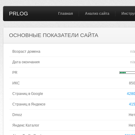
PRLOG
Главная
Анализ сайта
Инстру
ОСНОВНЫЕ ПОКАЗАТЕЛИ САЙТА
Возраст домена
n/
Дата окончания
n/
PR
ИКС
85
Страниц в Google
428
Страниц в Яндексе
41
Dmoz
Не
Яндекс Каталог
Не