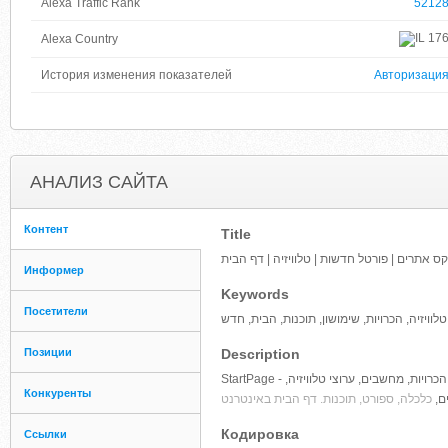
Alexa Traffic Rank
5212
17
Alexa Country
История изменения показателей
Авторизаци
АНАЛИЗ САЙТА
Контент
Title
Информер
Keywords
Посетители
וויזיה, הכרויות, שימושון, תוכנות, הבית, חדש
Позиции
Description
StartPage - הינו אינדקס אתרים ישראלי מוביל ופורטל חדשות הכולל אלפי קישורים לאתרים נבחרים בנושאים כגון הכרויות, מחשבים, ערוצי טלוויזיה,
Конкуренты
ים
כלכלה, ספורט, תוכנות. דף הבית באינטרנט
Кодировка
Ссылки