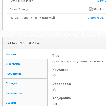
Alexa Traffic Rank
35304
2112
Alexa Country
История изменения показателей
Авторизаци
АНАЛИЗ САЙТА
Контент
Title
Срок регистрации домена закончился
Информер
Keywords
Посетители
n/a
Позиции
Description
n/a
Конкуренты
Кодировка
Ссылки
UTF-8