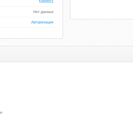
5360652
Нет данных
Авторизация
me