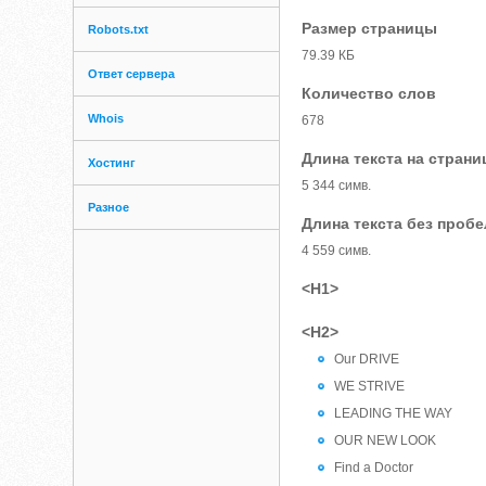
Размер страницы
Robots.txt
79.39 КБ
Ответ сервера
Количество слов
Whois
678
Длина текста на страни
Хостинг
5 344 симв.
Разное
Длина текста без проб
4 559 симв.
<H1>
<H2>
Our DRIVE
WE STRIVE
LEADING THE WAY
OUR NEW LOOK
Find a Doctor