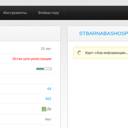
Инструменты
Вебмастеру
STBARNABASHOSP
25 лет
Идет сбор информации..
Истек срок регистрации
64
662
Да
Нет