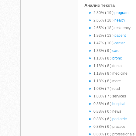
Анализ текста
2.80% ( 19 )
program
2.65% ( 18 )
health
2.65% ( 18 ) residency
1.92% ( 13 )
patient
1.47% ( 10 )
center
1.33% ( 9 )
care
1.18% ( 8 )
bronx
1.18% ( 8 ) dental
1.18% ( 8 ) medicine
1.18% ( 8 ) more
1.03% ( 7 ) read
1.03% ( 7 ) services
0.88% ( 6 )
hospital
0.88% ( 6 ) news
0.88% ( 6 )
pediatric
0.88% ( 6 ) practice
0.88% ( 6 ) professionals