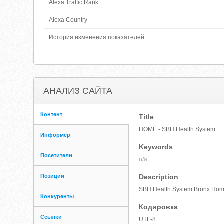
Alexa Traffic Rank
Alexa Country
История изменения показателей
АНАЛИЗ САЙТА
Контент
Title
HOME - SBH Health System
Информер
Keywords
Посетители
n/a
Позиции
Description
SBH Health System Bronx Ho
Конкуренты
Кодировка
Ссылки
UTF-8