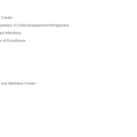
 Center
Families: A Child Development Perspective
ed Infections
r of Excellence
h and Wellness Center