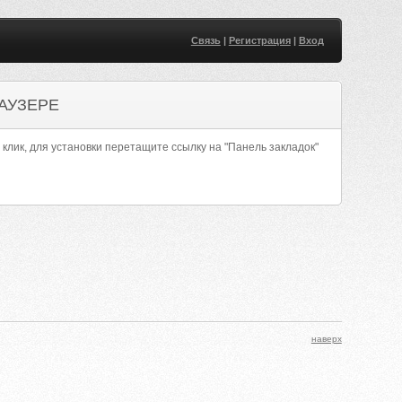
Связь
|
Регистрация
|
Вход
АУЗЕРЕ
 клик, для установки перетащите ссылку на "Панель закладок"
наверх