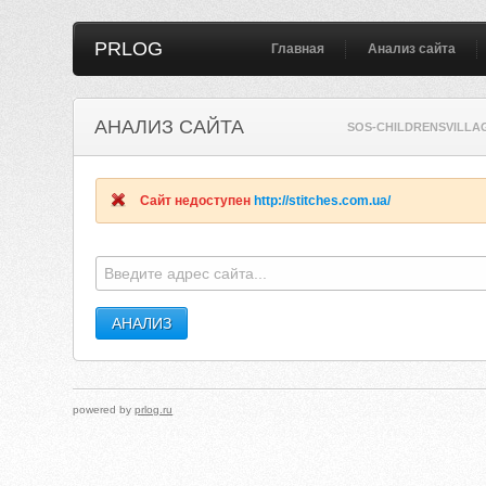
PRLOG
Главная
Анализ сайта
АНАЛИЗ САЙТА
SOS-CHILDRENSVILLA
Сайт недоступен
http://stitches.com.ua/
powered by
prlog.ru