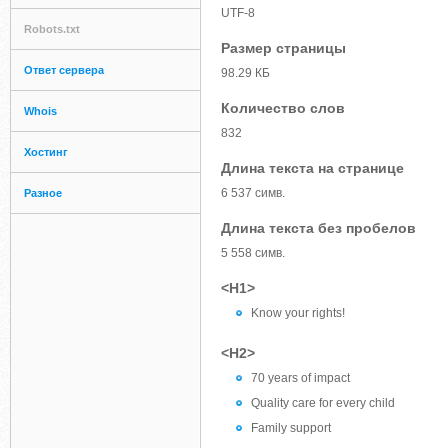
UTF-8
Robots.txt
Размер страницы
Ответ сервера
98.29 КБ
Количество слов
Whois
832
Хостинг
Длина текста на странице
6 537 симв.
Разное
Длина текста без пробелов
5 558 симв.
<H1>
Know your rights!
<H2>
70 years of impact
Quality care for every child
Family support