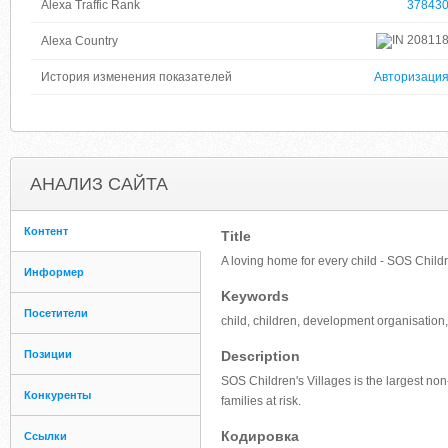
Alexa Traffic Rank
37843
20811
Alexa Country
История изменения показателей
Авторизаци
АНАЛИЗ САЙТА
Контент
Title
A loving home for every child - SOS Childr
Информер
Keywords
Посетители
child, children, development organisation, 
Позиции
Description
SOS Children's Villages is the largest no
Конкуренты
families at risk.
Кодировка
Ссылки