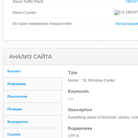
Alexa Traffic Rank
78532
19876
Alexa Country
История изменения показателей
Авторизаци
АНАЛИЗ САЙТА
Контент
Title
Home ::: St. Nicholas Center
Информер
Keywords
Посетители
n/a
Позиции
Description
Everything about St Nicholas: stories, cus
Конкуренты
Кодировка
Ссылки
UTF-8