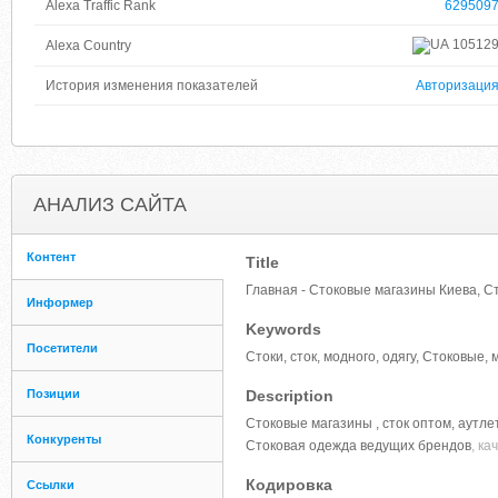
Alexa Traffic Rank
629509
10512
Alexa Country
История изменения показателей
Авторизаци
АНАЛИЗ САЙТА
Контент
Title
Главная - Стоковые магазины Киева, Cт
Информер
Keywords
Посетители
Стоки, сток, модного, одягу, Стоковые,
Позиции
Description
Стоковые магазины , сток оптом, аутле
Конкуренты
Стоковая одежда ведущих брендов
, ка
Кодировка
Ссылки