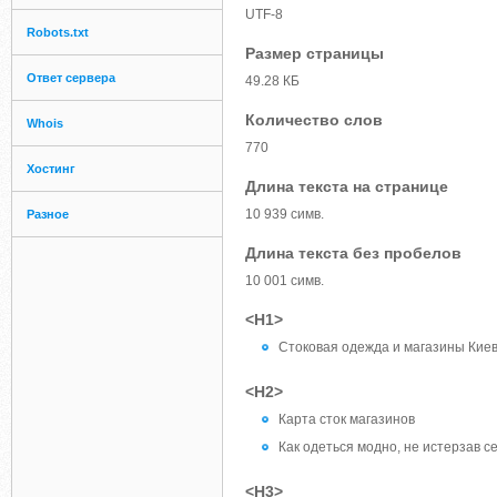
UTF-8
Robots.txt
Размер страницы
Ответ сервера
49.28 КБ
Количество слов
Whois
770
Хостинг
Длина текста на странице
10 939 симв.
Разное
Длина текста без пробелов
10 001 симв.
<H1>
Стоковая одежда и магазины Кие
<H2>
Карта сток магазинов
Как одеться модно, не истерзав с
<H3>