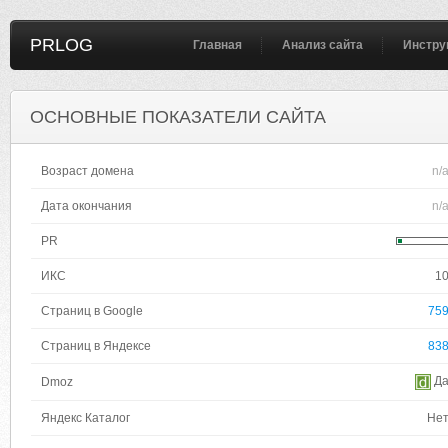
PRLOG
Главная
Анализ сайта
Инстру
ОСНОВНЫЕ ПОКАЗАТЕЛИ САЙТА
Возраст домена
n/
Дата окончания
n/
PR
ИКС
1
Страниц в Google
75
Страниц в Яндексе
83
Д
Dmoz
Яндекс Каталог
Не