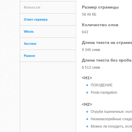
Размер страницы
Robots.txt
58.46 КБ
Ответ сервера
Количество слов
Whois
643
Длина текста на страни
Хостинг
9 346 симв.
Разное
Длина текста без проб
8 513 симв.
<H1>
ПОХУДЕНИЕ
Posts navigation
<H2>
Отруби пшеничные: пол
Низкокалорийные слад
Можно ли похудеть, есл