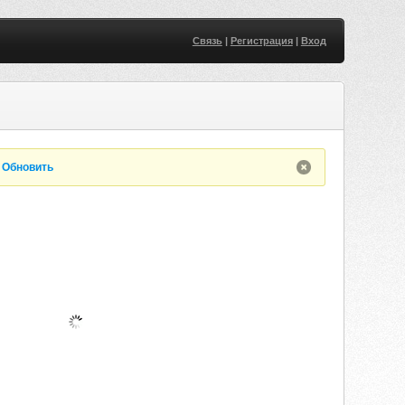
Связь
|
Регистрация
|
Вход
.
Обновить