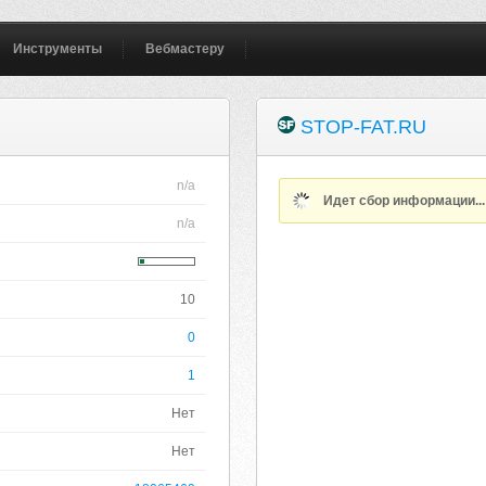
Инструменты
Вебмастеру
STOP-FAT.RU
n/a
Идет сбор информации..
n/a
10
0
1
Нет
Нет