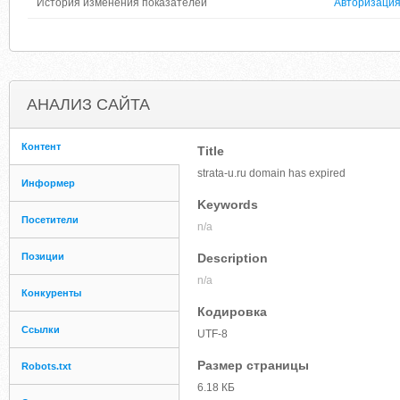
История изменения показателей
Авторизаци
АНАЛИЗ САЙТА
Контент
Title
strata-u.ru domain has expired
Информер
Keywords
Посетители
n/a
Позиции
Description
n/a
Конкуренты
Кодировка
Ссылки
UTF-8
Размер страницы
Robots.txt
6.18 КБ