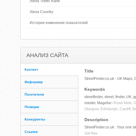
Alexa Traffic Rank
Alexa Country
История изменения показателей
АНАЛИЗ САЙТА
Контент
Title
StreetFinder.co.uk - UK Maps, 
Информер
Keywords
Посетители
streetfinder, street, finder, UK,
master, Magella
n Road Mate, Ga
Позиции
Glasgow, Edinburgh, Cardiff, Bel
Description
Конкуренты
StreetFinder.co.uk : Your one s
Ссылки
Sat Nav.