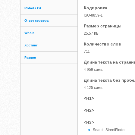
Кодировка
Robots.txt
ISO-8859-1
Ответ сервера
Размер страницы
Whois
25.57 КБ
Количество слов
Хостинг
711
Разное
Длина текста на страни
4 959 симв.
Длина текста без проб
4 125 симв.
<H1>
<H2>
<H3>
Search StreetFinder