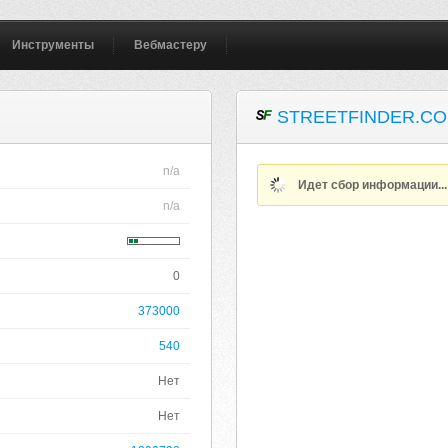
Инструменты
Вебмастеру
STREETFINDER.CO
n/a
Идет сбор информации..
n/a
0
373000
540
Нет
Нет