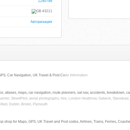
1290798
43211
Авторизация
GPS, Car Navigation, UK Travel & Post Co
de Information
 gps, atlases, maps, car navigation, route planners, sat nav, accidents, breakdown, car,
rmin, StreetPilot, aerial photographs, hire, London Heathrow, Gatwick, Stanstead
fast, Dublin, Bristol, Plymouth
top shop for Maps, GPS, UK Travel and Post codes, Airlines, Trains, Ferries, Coach