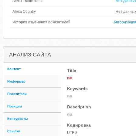
Alexa Traffic Rank
Нет данны
Alexa Country
Нет данны
История изменения показателей
Авторизаци
АНАЛИЗ САЙТА
Контент
Title
n/a
Информер
Keywords
Посетители
n/a
Позиции
Description
n/a
Конкуренты
Кодировка
Ссылки
UTF-8