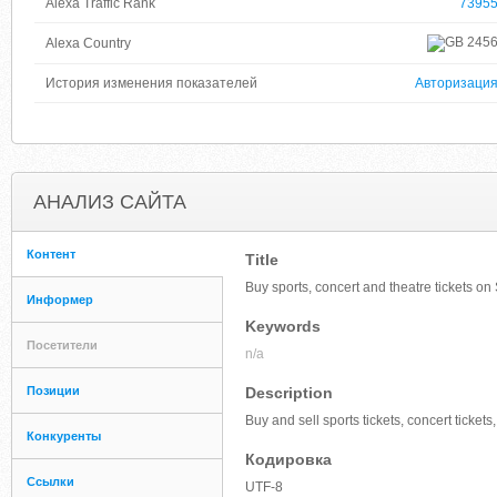
Alexa Traffic Rank
7395
245
Alexa Country
История изменения показателей
Авторизаци
АНАЛИЗ САЙТА
Контент
Title
Buy sports, concert and theatre tickets o
Информер
Keywords
Посетители
n/a
Позиции
Description
Buy and sell sports tickets, concert ticket
Конкуренты
Кодировка
Ссылки
UTF-8