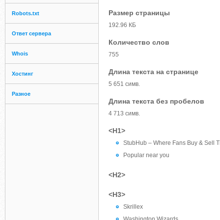
Размер страницы
Robots.txt
192.96 КБ
Ответ сервера
Количество слов
Whois
755
Длина текста на странице
Хостинг
5 651 симв.
Разное
Длина текста без пробелов
4 713 симв.
<H1>
StubHub – Where Fans Buy & Sell T
Popular near you
<H2>
<H3>
Skrillex
Washington Wizards