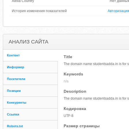
Alexa Country
Нет данны
История изменения показателей
Авторизаци
АНАЛИЗ САЙТА
Контент
Title
The domain name studentsadda.in is for 
Информер
Keywords
Посетители
n/a
Позиции
Description
The domain name studentsadda.in is for sa
Конкуренты
Кодировка
Ссылки
UTF-8
Размер страницы
Robots.txt