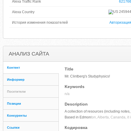
Alexa Traffic Rank
62176
24594
Alexa Country
История изменения показателей
Авторизаци
АНАЛИЗ САЙТА
Контент
Title
Mr. Clintberg's Studyphysics!
Информер
Keywords
Посетители
n/a
Позиции
Description
A collection of resources (including notes
Конкуренты
Based in Edmon
ton, Alberta, Cananda, it
Кодировка
Ссылки