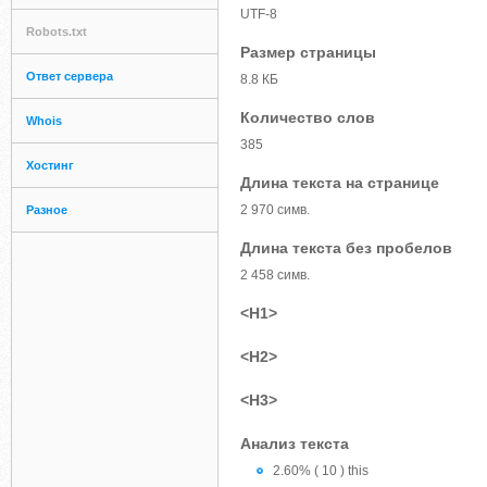
UTF-8
Robots.txt
Размер страницы
Ответ сервера
8.8 КБ
Количество слов
Whois
385
Хостинг
Длина текста на странице
2 970 симв.
Разное
Длина текста без пробелов
2 458 симв.
<H1>
<H2>
<H3>
Анализ текста
2.60% ( 10 ) this