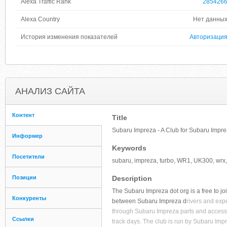
Alexa Traffic Rank
285426
Alexa Country
Нет данны
История изменения показателей
Авторизаци
АНАЛИЗ САЙТА
Контент
Title
Subaru Impreza - A Club for Subaru Impr
Информер
Keywords
Посетители
subaru, impreza, turbo, WR1, UK300, wrx, 
Позиции
Description
The Subaru Impreza dot org is a free to j
Конкуренты
between Subaru Impreza d
rivers and exp
through Subaru Impreza parts and accesso
Ссылки
track days. The club is run by Subaru Im