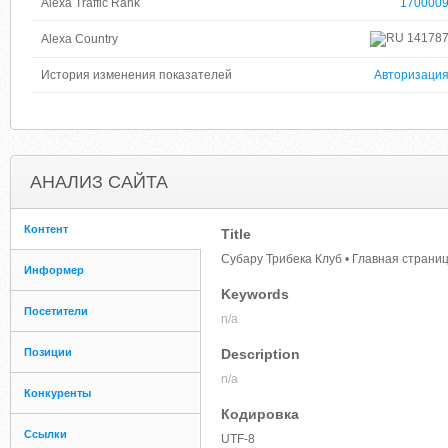
Alexa Traffic Rank
170000
14178
Alexa Country
История изменения показателей
Авторизаци
АНАЛИЗ САЙТА
Контент
Title
Субару Трибека Клуб • Главная страни
Информер
Keywords
Посетители
n/a
Позиции
Description
n/a
Конкуренты
Кодировка
Ссылки
UTF-8