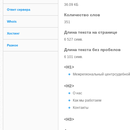
36.09 КБ
Ответ сервера
Количество слов
Whois
351
Длина текста на странице
Хостинг
6 527 симв.
Разное
Длина текста без пробелов
6 101 симв.
<H1>
Межрегиональный центрсудебной
<H2>
О нас
Как мы работаем
Контакты
<H3>