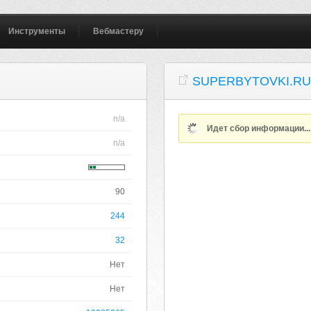
Инструменты
Вебмастеру
SUPERBYTOVKI.R
n/a
Идет сбор информации..
n/a
90
244
32
Нет
Нет