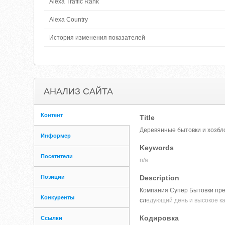
Alexa Traffic Rank
Alexa Country
История изменения показателей
АНАЛИЗ САЙТА
Контент
Title
Деревянные бытовки и хозбло
Информер
Keywords
Посетители
n/a
Позиции
Description
Компания Супер Бытовки пред
Конкуренты
сл
едующий день и высокое ка
Кодировка
Ссылки