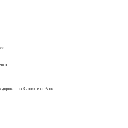
це
елов
а деревянных бытовок и хозблоков