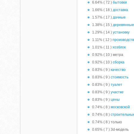
6.64% ( 72 )
бытовки
1.66% ( 18 )
доставка
1.57% ( 17 )
дачные
1.38% ( 15 )
деревянны
1.29% ( 14 )
установку
1.11% ( 12 )
производст
1.01% ( 11 )
хозблок
0.92% ( 10 ) метра
0.92% ( 10 )
сборка
0.83% ( 9 )
качество
0.83% ( 9 )
стоимость
0.83% ( 9 )
туалет
0.83% ( 9 )
участке
0.83% ( 9 )
цены
0.74% ( 8 )
московской
0.74% ( 8 )
строительны
0.74% ( 8 ) только
0.65% ( 7 ) 3d-модель