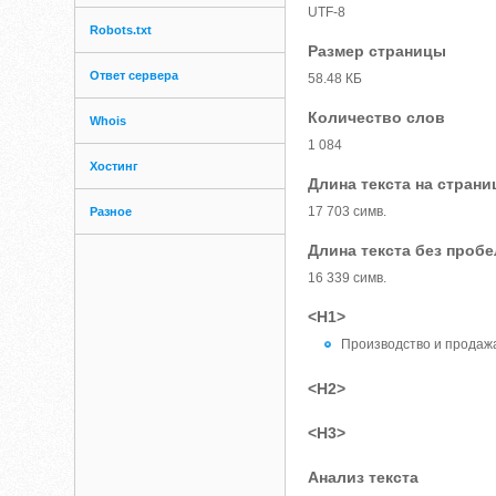
UTF-8
Robots.txt
Размер страницы
Ответ сервера
58.48 КБ
Количество слов
Whois
1 084
Хостинг
Длина текста на страни
17 703 симв.
Разное
Длина текста без проб
16 339 симв.
<H1>
Производство и продаж
<H2>
<H3>
Анализ текста