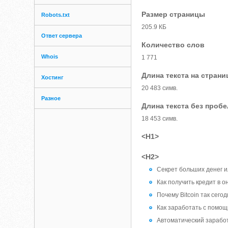
Размер страницы
Robots.txt
205.9 КБ
Ответ сервера
Количество слов
Whois
1 771
Длина текста на страни
Хостинг
20 483 симв.
Разное
Длина текста без проб
18 453 симв.
<H1>
<H2>
Секрет больших денег и
Как получить кредит в 
Почему Bitcoin так сего
Как заработать с помо
Автоматический заработ