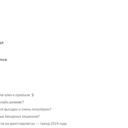
це
елов
ли ключ к прибыли :$
онлайн режиме?
дня выгоден и очень популярен?
щью бинарных опционов?
ок на криптовалютах — тренд 2019 года