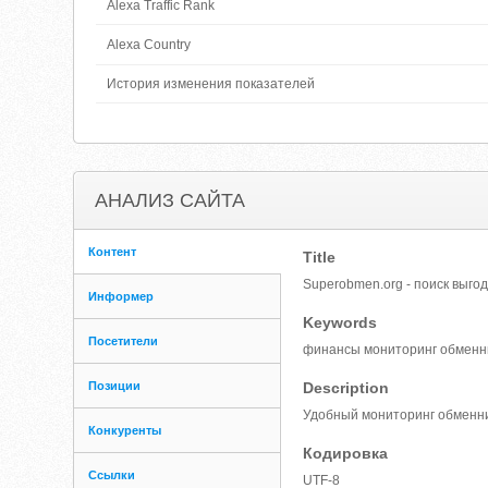
Alexa Traffic Rank
Alexa Country
История изменения показателей
АНАЛИЗ САЙТА
Контент
Title
Superobmen.org - поиск выго
Информер
Keywords
Посетители
финансы мониторинг обменни
Позиции
Description
Удобный мониторинг обменник
Конкуренты
Кодировка
Ссылки
UTF-8