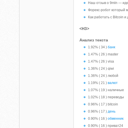
Наш отзыв о 9mln — иде
Форекс-робот который м
Как работать с Bitcoin 
<H3>
Анализ текста
1.92% ( 34 )
банк
1.47% ( 26 ) master
1.47% ( 26 ) visa
1.36% ( 24 ) qiwi
1.36% ( 24 ) любой
1.19% ( 21 )
валют
1.07% ( 19 ) наличные
1.02% ( 18 ) переводы
0.96% ( 17 ) bitcoin
0.96% ( 17 )
день
0.90% ( 16 )
обменник
0.90% ( 16 ) приват24