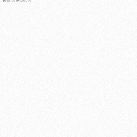
powered by
prlog.ru