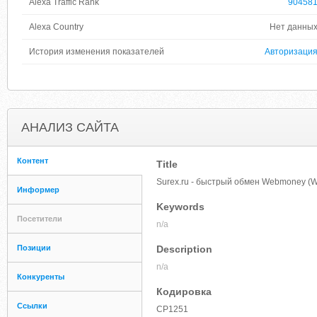
Alexa Traffic Rank
90458
Alexa Country
Нет данны
История изменения показателей
Авторизаци
АНАЛИЗ САЙТА
Контент
Title
Surex.ru - быстрый обмен Webmoney 
Информер
Keywords
Посетители
n/a
Позиции
Description
n/a
Конкуренты
Кодировка
Ссылки
CP1251