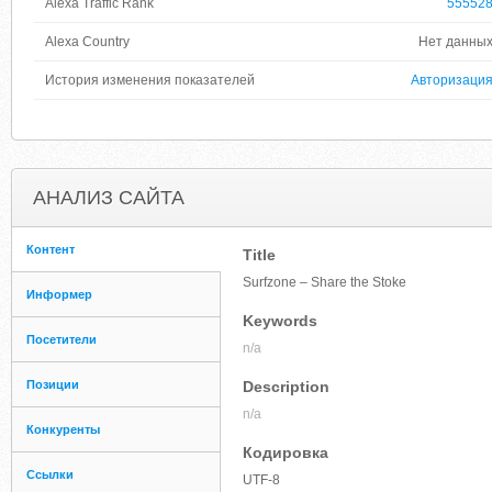
Alexa Traffic Rank
55552
Alexa Country
Нет данны
История изменения показателей
Авторизаци
АНАЛИЗ САЙТА
Контент
Title
Surfzone – Share the Stoke
Информер
Keywords
Посетители
n/a
Позиции
Description
n/a
Конкуренты
Кодировка
Ссылки
UTF-8