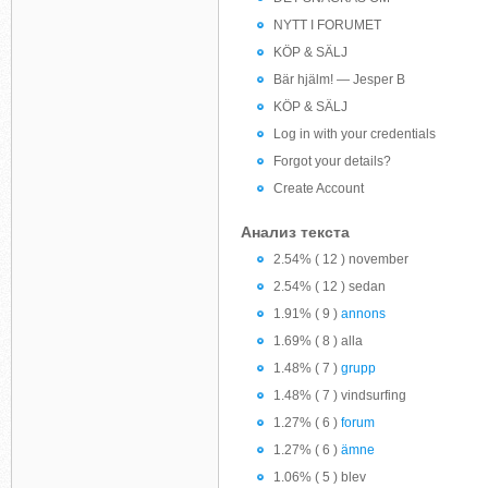
NYTT I FORUMET
KÖP & SÄLJ
Bär hjälm! — Jesper B
KÖP & SÄLJ
Log in with your credentials
Forgot your details?
Create Account
Анализ текста
2.54% ( 12 ) november
2.54% ( 12 ) sedan
1.91% ( 9 )
annons
1.69% ( 8 ) alla
1.48% ( 7 )
grupp
1.48% ( 7 ) vindsurfing
1.27% ( 6 )
forum
1.27% ( 6 )
ämne
1.06% ( 5 ) blev