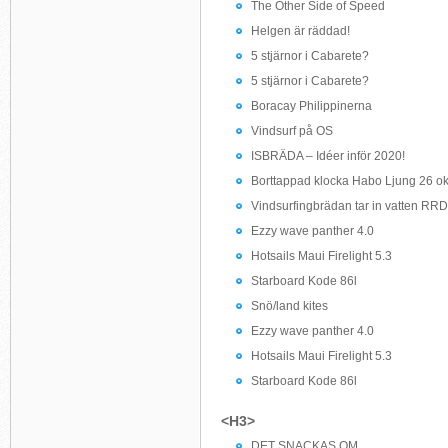
The Other Side of Speed
Helgen är räddad!
5 stjärnor i Cabarete?
5 stjärnor i Cabarete?
Boracay Philippinerna
Vindsurf på OS
ISBRÄDA – Idéer inför 2020!
Borttappad klocka Habo Ljung 26 ok
Vindsurfingbrädan tar in vatten RRD
Ezzy wave panther 4.0
Hotsails Maui Firelight 5.3
Starboard Kode 86l
Snö/land kites
Ezzy wave panther 4.0
Hotsails Maui Firelight 5.3
Starboard Kode 86l
<H3>
DET SNACKAS OM