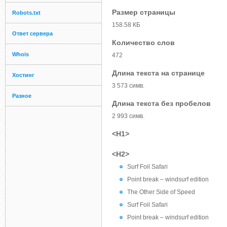
Размер страницы
Robots.txt
158.58 КБ
Ответ сервера
Количество слов
Whois
472
Длина текста на странице
Хостинг
3 573 симв.
Разное
Длина текста без пробелов
2 993 симв.
<H1>
<H2>
Surf Foil Safari
Point break – windsurf edition
The Other Side of Speed
Surf Foil Safari
Point break – windsurf edition