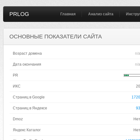
PRLOG
Главная
Анализ сайта
Инстру
ОСНОВНЫЕ ПОКАЗАТЕЛИ САЙТА
Возраст домена
n/
Дата окончания
n/
PR
ИКС
2
Страниц в Google
172
Страниц в Яндексе
9
Dmoz
Не
Яндекс Каталог
Не